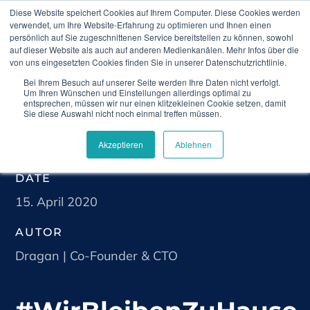
Diese Website speichert Cookies auf Ihrem Computer. Diese Cookies werden
verwendet, um Ihre Website-Erfahrung zu optimieren und Ihnen einen
persönlich auf Sie zugeschnittenen Service bereitstellen zu können, sowohl
auf dieser Website als auch auf anderen Medienkanälen. Mehr Infos über die
von uns eingesetzten Cookies finden Sie in unserer Datenschutzrichtlinie.
Bei Ihrem Besuch auf unserer Seite werden Ihre Daten nicht verfolgt.
Climedo
Blog
#WirBleibenZuHause – und sind
Um Ihren Wünschen und Einstellungen allerdings optimal zu
immer noch für Sie da
entsprechen, müssen wir nur einen klitzekleinen Cookie setzen, damit
Sie diese Auswahl nicht noch einmal treffen müssen.
Akzeptieren
Ablehnen
DATE
15. April 2020
AUTOR
Dragan | Co-Founder & CTO