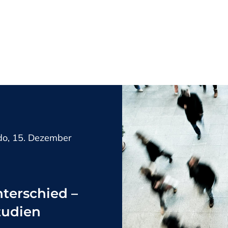
do, 15. Dezember
nterschied –
Studien