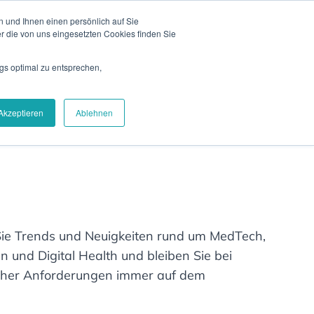
 und Ihnen einen persönlich auf Sie
& Events
Blog
Kontakt
Login
EN
r die von uns eingesetzten Cookies finden Sie
iere
Über uns
Demo vereinbaren
gs optimal zu entsprechen,
Akzeptieren
Ablehnen
Sie Trends und Neuigkeiten rund um MedTech,
n und Digital Health und bleiben Sie bei
cher Anforderungen immer auf dem