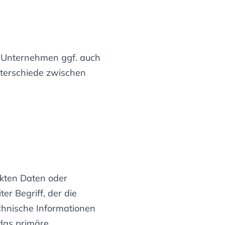
e Unternehmen ggf. auch
nterschiede zwischen
ekten Daten oder
er Begriff, der die
chnische Informationen
 das primäre