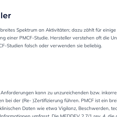
ler
reites Spektrum an Aktivitäten; dazu zählt für einig
ng einer PMCF-Studie. Hersteller verstehen oft die U
-Studien falsch oder verwenden sie beliebig.
er Anforderungen kann zu unzureichenden bzw. inkorr
 bei der (Re- )Zertifizierung führen. PMCF ist ein breit
klinischen Daten wie etwa Vigilanz, Beschwerden, te
 Informationen umfasst. Die MEDDEV 2.7/1 rev. 4, die