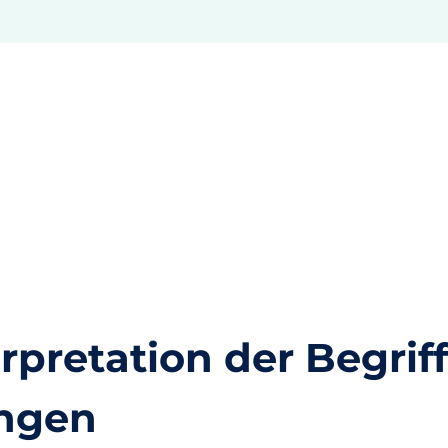
erpretation der Begrif
ngen