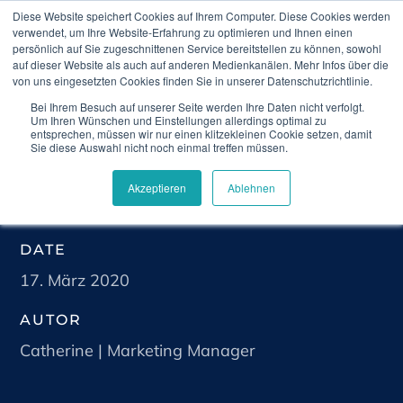
Diese Website speichert Cookies auf Ihrem Computer. Diese Cookies werden
verwendet, um Ihre Website-Erfahrung zu optimieren und Ihnen einen
persönlich auf Sie zugeschnittenen Service bereitstellen zu können, sowohl
auf dieser Website als auch auf anderen Medienkanälen. Mehr Infos über die
von uns eingesetzten Cookies finden Sie in unserer Datenschutzrichtlinie.
Bei Ihrem Besuch auf unserer Seite werden Ihre Daten nicht verfolgt.
Climedo
Blog
Climedo stellt Plattform für
Um Ihren Wünschen und Einstellungen allerdings optimal zu
klinische Datenerhebung für Covid-19-bezogene
entsprechen, müssen wir nur einen klitzekleinen Cookie setzen, damit
Projekte kostenlos zur Verfügung
Sie diese Auswahl nicht noch einmal treffen müssen.
Akzeptieren
Ablehnen
DATE
17. März 2020
AUTOR
Catherine | Marketing Manager