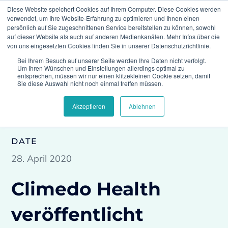
Diese Website speichert Cookies auf Ihrem Computer. Diese Cookies werden
verwendet, um Ihre Website-Erfahrung zu optimieren und Ihnen einen
persönlich auf Sie zugeschnittenen Service bereitstellen zu können, sowohl
auf dieser Website als auch auf anderen Medienkanälen. Mehr Infos über die
von uns eingesetzten Cookies finden Sie in unserer Datenschutzrichtlinie.
Bei Ihrem Besuch auf unserer Seite werden Ihre Daten nicht verfolgt.
Climedo
Press
Climedo Health veröffentlicht
Um Ihren Wünschen und Einstellungen allerdings optimal zu
Whitepaper zu den Folgen von COVID-19 für die
entsprechen, müssen wir nur einen klitzekleinen Cookie setzen, damit
MedTech-Branche
Sie diese Auswahl nicht noch einmal treffen müssen.
Akzeptieren
Ablehnen
DATE
28. April 2020
Climedo Health
veröffentlicht