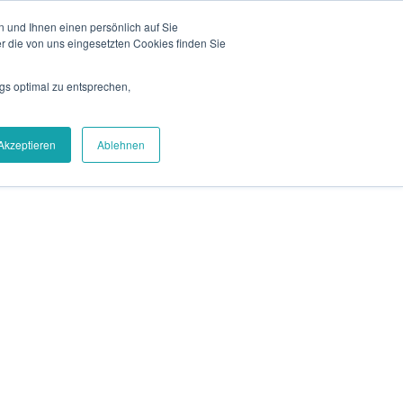
 und Ihnen einen persönlich auf Sie
& Events
Blog
Kontakt
Login
EN
r die von uns eingesetzten Cookies finden Sie
iere
Über uns
Demo vereinbaren
gs optimal zu entsprechen,
Akzeptieren
Ablehnen