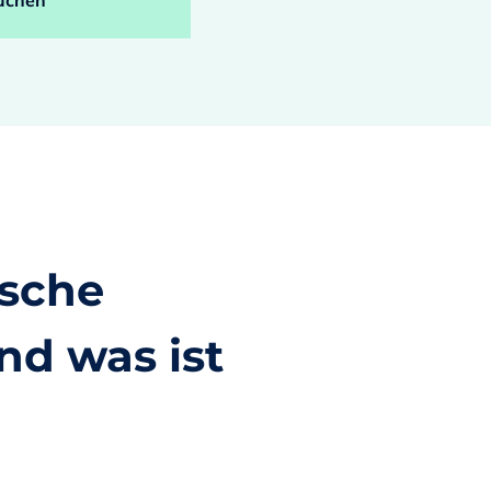
uchen
ische
nd was ist