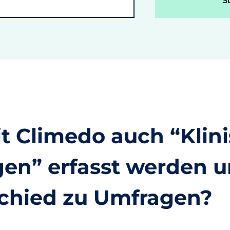
S
t Climedo auch “Klin
n” erfasst werden u
schied zu Umfragen?