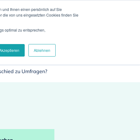
 und Ihnen einen persönlich auf Sie
& Events
Blog
Kontakt
Login
EN
r die von uns eingesetzten Cookies finden Sie
iere
Über uns
Demo vereinbaren
gs optimal zu entsprechen,
Akzeptieren
Ablehnen
rschied zu Umfragen?