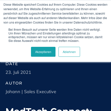
Diese Website speichert Cookies auf Ihrem Computer. Diese Cookies werden
verwendet, um Ihre Website-Erfahrung zu optimieren und Ihnen einen
persönlich auf Sie zugeschnittenen Service bereitstellen zu können, sowohl
auf dieser Website als auch auf anderen Medienkanälen. Mehr Infos über die
von uns eingesetzten Cookies finden Sie in unserer Datenschutzrichtlinie.
Bei Ihrem Besuch auf unserer Seite werden Ihre Daten nicht verfolgt.
Climedo
Blog
MedTech Connect: Auf dem
Um Ihren Wünschen und Einstellungen allerdings optimal zu
Weg zur DiGA-Zulassung
entsprechen, müssen wir nur einen klitzekleinen Cookie setzen, damit
Sie diese Auswahl nicht noch einmal treffen müssen.
Akzeptieren
Ablehnen
DATE
23. Juli 2021
AUTOR
Johann | Sales Executive